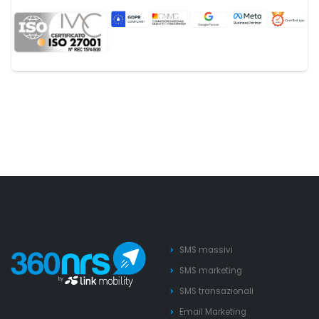
SMS massivi
SMS marketing
SMS transazionali
Email Marketing