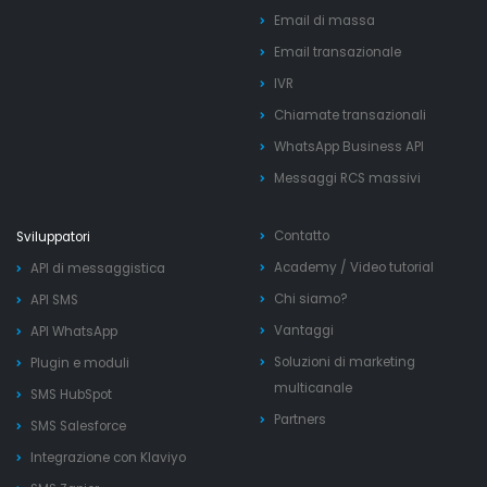
Email di massa
Email transazionale
IVR
Chiamate transazionali
WhatsApp Business API
Messaggi RCS massivi
Contatto
Sviluppatori
Academy
/
Video tutorial
API di messaggistica
Chi siamo?
API SMS
Vantaggi
API WhatsApp
Soluzioni di marketing
Plugin e moduli
multicanale
SMS HubSpot
Partners
SMS Salesforce
Integrazione con Klaviyo