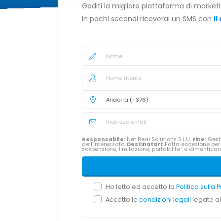
Goditi la migliore piattaforma di marke
In pochi secondi riceverai un SMS con
il
Responsabile:
Net Real Solutions S.L.U.
Fine:
Gesti
dell'interessato.
Destinatari:
Fatta eccezione per g
sospensione, limitazione, portabilita´ e dimentica
Ho letto ed accetto la
Politica sulla 
Accetto le
condizioni legali
legate al