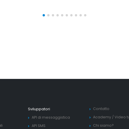
Contatto
Sviluppatori
Academy
/
Video tu
API di messaggistica
li
Chi siamo?
API SMS