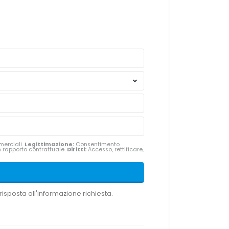
merciali.
Legittimazione:
Consentimento
n rapporto contrattuale.
Diritti:
Accesso, rettificare,
risposta all'informazione richiesta.