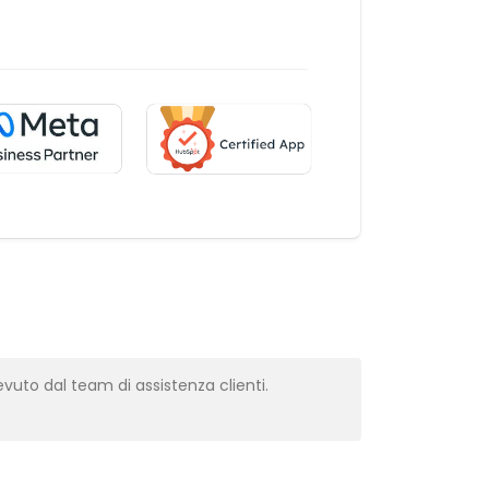
vuto dal team di assistenza clienti.
Molto profes
Alba Muns
CRM Manager