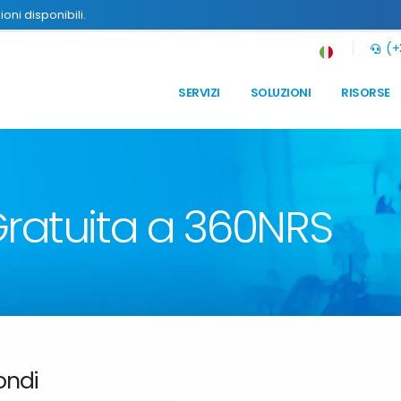
oni disponibili.
(+
SERVIZI
SOLUZIONI
RISORSE
ratuita a 360NRS
ondi