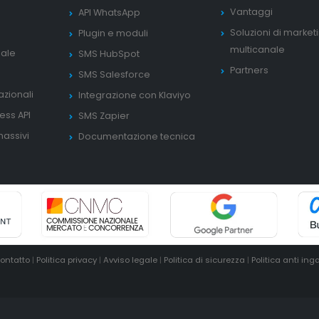
Vantaggi
API WhatsApp
Soluzioni di market
Plugin e moduli
multicanale
nale
SMS HubSpot
Partners
SMS Salesforce
zionali
Integrazione con Klaviyo
ess API
SMS Zapier
assivi
Documentazione tecnica
ontatto
|
Politica privacy
|
Avviso legale
|
Politica di sicurezza
|
Politica anti in