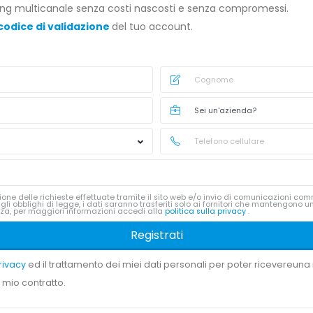
ting multicanale senza costi nascosti e senza compromessi.
 codice di validazione
del tuo account.
one delle richieste effettuate tramite il sito web e/o invio di comunicazioni com
li obblighi di legge, i dati saranno trasferiti solo ai fornitori che mantengono u
nza, per maggiori informazioni accedi alla
politica sulla privacy
.
Registrati
Privacy
ed il trattamento dei miei dati personali per poter ricevereuna 
 mio contratto.