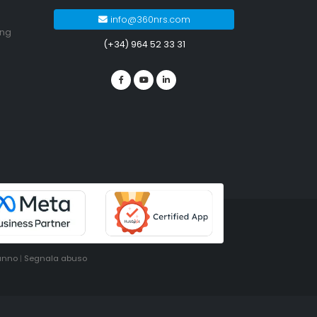
info@360nrs.com
ing
(+34) 964 52 33 31
ganno
|
Segnala abuso