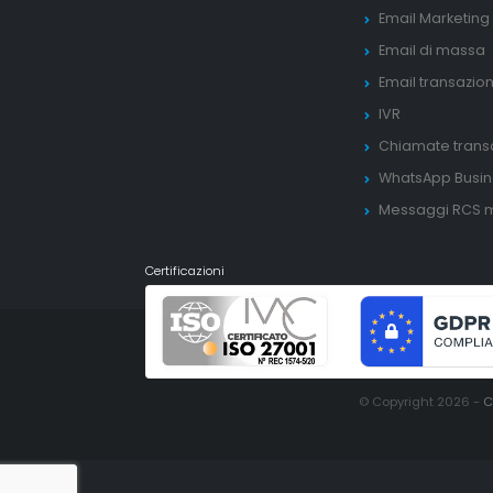
Email Marketing
Email di massa
Email transazio
IVR
Chiamate transa
WhatsApp Busin
Messaggi RCS m
Certificazioni
© Copyright 2026 -
C