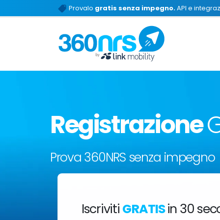
Provalo
gratis senza impegno.
API e integrazi
Registrazione
G
Prova 360NRS senza impegno
Iscriviti
GRATIS
in 30 sec