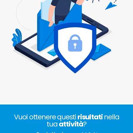
Vuoi ottenere questi
risultati
nella
tua
attività
?