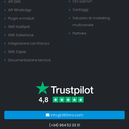
Chi siamo?
API SMS
Vantaggi
API WhatsApp
Soluzioni di marketing
Plugin e moduli
multicanale
SMS HubSpot
Partners
SMS Salesforce
Integrazione con Klaviyo
SMS Zapier
Documentazione tecnica
info@360nrs.com
(+34) 964 52 33 31