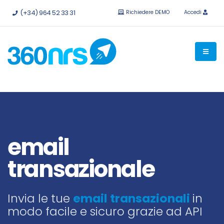
Provalo
gratis senza impegno.
API e integrazioni disponibili.
(+34) 964 52 33 31
Richiedere DEMO
Accedi
email
transazionale
Invia le tue
email transazionali
in
modo facile e sicuro grazie ad API