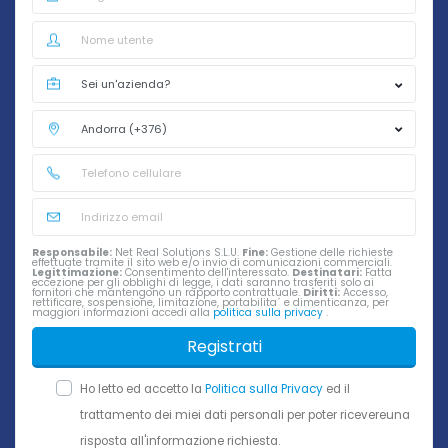
Responsabile:
Net Real Solutions S.L.U.
Fine:
Gestione delle richieste
effettuate tramite il sito web e/o invio di comunicazioni commerciali.
Legittimazione:
Consentimento dell'interessato.
Destinatari:
Fatta
eccezione per gli obblighi di legge, i dati saranno trasferiti solo ai
fornitori che mantengono un rapporto contrattuale.
Diritti:
Accesso,
rettificare, sospensione, limitazione, portabilita´ e dimenticanza, per
maggiori informazioni accedi alla
politica sulla privacy
.
Registrati
Ho letto ed accetto la
Politica sulla Privacy
ed il
trattamento dei miei dati personali per poter ricevereuna
risposta all'informazione richiesta.