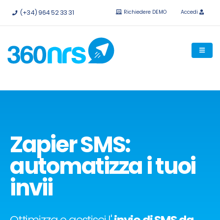
Provalo
gratis senza impegno.
API e integrazioni disponibili.
(+34) 964 52 33 31
Richiedere DEMO
Accedi
Zapier SMS:
automatizza i tuoi
invii
Ottimizza e gestisci l'
invio di SMS da