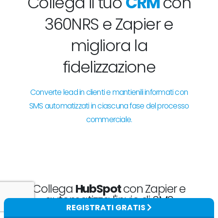
Collega il tuo
CRM
con
360NRS e Zapier e
migliora la
fidelizzazione
Converte lead in clienti e mantienili informati con
SMS automatizzati in ciascuna fase del processo
commerciale.
Collega
HubSpot
con Zapier e
automatizza l'invio di SMS
REGISTRATI GRATIS
Notifica promozioni, nuovi prodotti e supporto