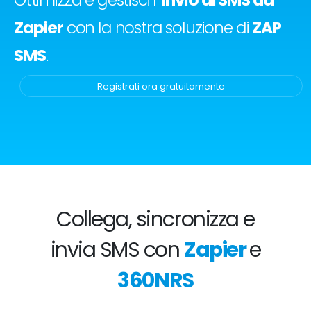
Zapier
con la nostra soluzione di
ZAP
SMS
.
Registrati ora gratuitamente
Collega, sincronizza e
invia SMS con
Zapier
e
360NRS