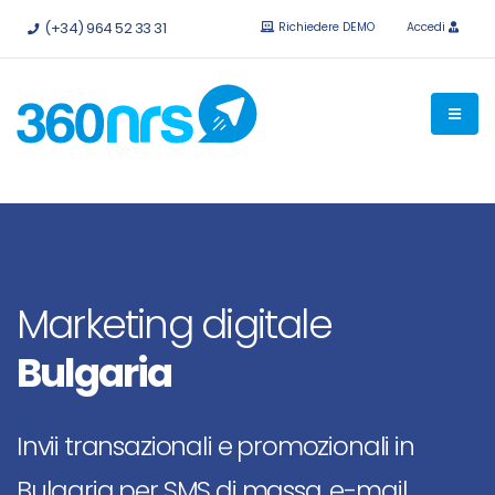
Provalo
gratis senza impegno.
API e integrazioni disponibili.
(+34) 964 52 33 31
Richiedere DEMO
Accedi
Marketing digitale
Bulgaria
Invii transazionali e promozionali in
Bulgaria per SMS di massa, e-mail