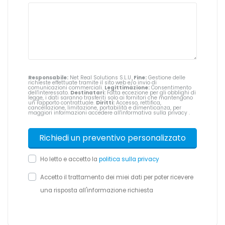
Responsabile:
Net Real Solutions S.L.U.
Fine:
Gestione delle
richieste effettuate tramite il sito web e/o invio di
comunicazioni commerciali.
Legittimazione:
Consentimento
dell'interessato.
Destinatari:
Fatta eccezione per gli obblighi di
legge, i dati saranno trasferiti solo ai fornitori che mantengono
un rapporto contrattuale.
Diritti:
Accesso, rettifica,
cancellazione, limitazione, portabilità e dimenticanza, per
maggiori informazioni accedere all'informativa sulla privacy
.
Ho letto e accetto la
politica sulla privacy
Accetto il trattamento dei miei dati per poter ricevere
una risposta all'informazione richiesta