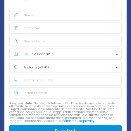
Responsabile:
Net Real Solutions S.L.U.
Fine:
Gestione delle richieste
effettuate tramite il sito web e/o invio di comunicazioni commerciali.
Legittimazione:
Consentimento dell'interessato.
Destinatari:
Fatta
eccezione per gli obblighi di legge, i dati saranno trasferiti solo ai
fornitori che mantengono un rapporto contrattuale.
Diritti:
Accesso,
rettificare, sospensione, limitazione, portabilita´ e dimenticanza, per
maggiori informazioni accedi alla
politica sulla privacy
.
Registrati