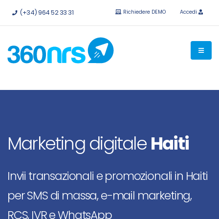
Provalo
gratis senza impegno.
API e integrazioni disponibili.
(+34) 964 52 33 31
Richiedere DEMO
Accedi
Marketing digitale
Haiti
Invii transazionali e promozionali in Haiti
per SMS di massa, e-mail marketing,
RCS, IVR e WhatsApp