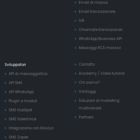
Email di massa
Email transazionale
IVR
Chiamate transazionali
WhatsApp Business API
Messaggi RCS massivi
Contatto
Sviluppatori
Academy
/
Video tutorial
API di messaggistica
Chi siamo?
API SMS
Vantaggi
API WhatsApp
Soluzioni di marketing
Plugin e moduli
multicanale
SMS HubSpot
Partners
SMS Salesforce
Integrazione con Klaviyo
SMS Zapier