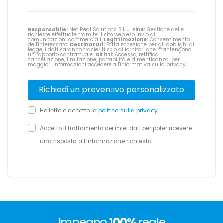
Responsabile:
Net Real Solutions S.L.U.
Fine:
Gestione delle
richieste effettuate tramite il sito web e/o invio di
comunicazioni commerciali.
Legittimazione:
Consentimento
dell'interessato.
Destinatari:
Fatta eccezione per gli obblighi di
legge, i dati saranno trasferiti solo ai fornitori che mantengono
un rapporto contrattuale.
Diritti:
Accesso, rettifica,
cancellazione, limitazione, portabilità e dimenticanza, per
maggiori informazioni accedere all'informativa sulla privacy
.
Ho letto e accetto la
politica sulla privacy
Accetto il trattamento dei miei dati per poter ricevere
una risposta all'informazione richiesta
Impegno
100%
reale