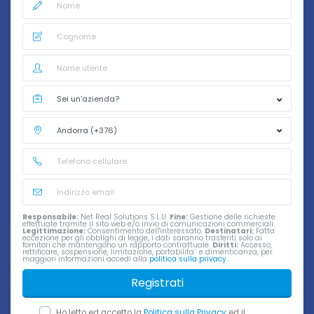
Responsabile:
Net Real Solutions S.L.U.
Fine:
Gestione delle richieste
effettuate tramite il sito web e/o invio di comunicazioni commerciali.
Legittimazione:
Consentimento dell'interessato.
Destinatari:
Fatta
eccezione per gli obblighi di legge, i dati saranno trasferiti solo ai
fornitori che mantengono un rapporto contrattuale.
Diritti:
Accesso,
rettificare, sospensione, limitazione, portabilita´ e dimenticanza, per
maggiori informazioni accedi alla
politica sulla privacy
.
Registrati
Ho letto ed accetto la
Politica sulla Privacy
ed il