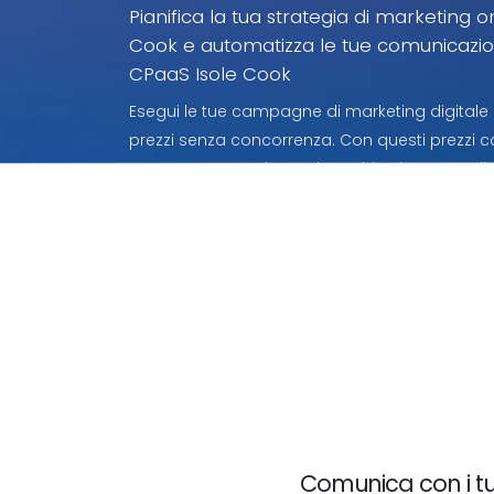
Pianifica la tua strategia di marketing o
Cook e automatizza le tue comunicazion
CPaaS Isole Cook
Esegui le tue campagne di marketing digitale 
prezzi senza concorrenza. Con questi prezzi
consumo per Isole Cook paghi solo per quello
Comunica con i tuo