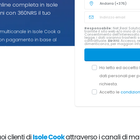
nline completa in Isole
i con 360NRS il tuo
Responsabile:
Net Real Solutio
multicanale in Isole Cook a
tramite il sito web e/o invio d
Consentimento dell'interessato
legge, i dati saranno trasferiti
 con pagamento in base al
contrattuale.
Diritti:
Accesso, ret
dimenticanza, per maggiori inf
 che usi.
Ho letto ed accetto
dati personali per p
richiesta.
Accetto le
condizion
i clienti di
Isole Cook
attraverso i canali di mar