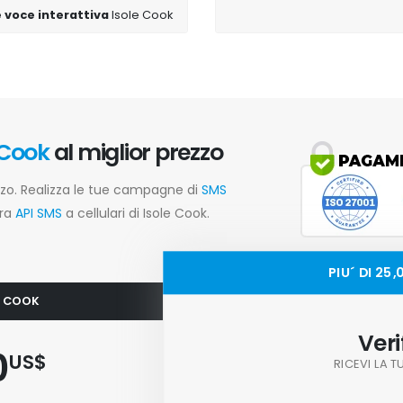
e voce interattiva
Isole Cook
 Cook
al miglior prezzo
ezzo. Realizza le tue campagne di
SMS
tra
API SMS
a cellulari di Isole Cook.
PIU´ DI 25
LE COOK
Veri
0
US$
RICEVI LA 