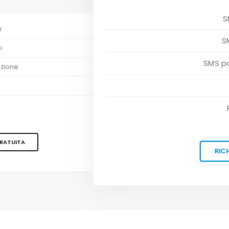
S
i
S
i
SMS pa
azione
GRATUITA
RIC