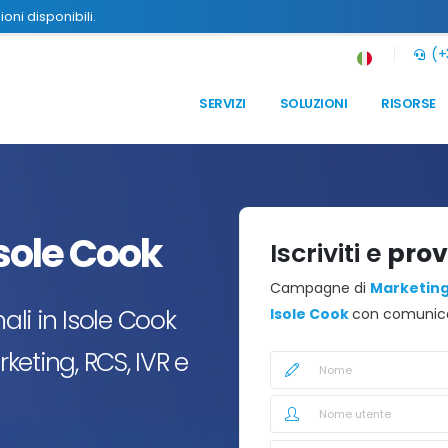
oni disponibili.
(+
SERVIZI
SOLUZIONI
RISORSE
sole Cook
Iscriviti e
prov
Campagne di
Marketing
ali in Isole Cook
Isole Cook
con comunicaz
eting, RCS, IVR e