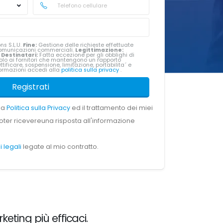
ns S.L.U.
Fine:
Gestione delle richieste effettuate
i comunicazioni commerciali.
Legittimazione:
.
Destinatari:
Fatta eccezione per gli obblighi di
 solo ai fornitori che mantengono un rapporto
tificare, sospensione, limitazione, portabilita´ e
ormazioni accedi alla
politica sulla privacy
.
Registrati
 la
Politica sulla Privacy
ed il trattamento dei miei
oter ricevereuna risposta all'informazione
i legali
legate al mio contratto.
keting più efficaci.