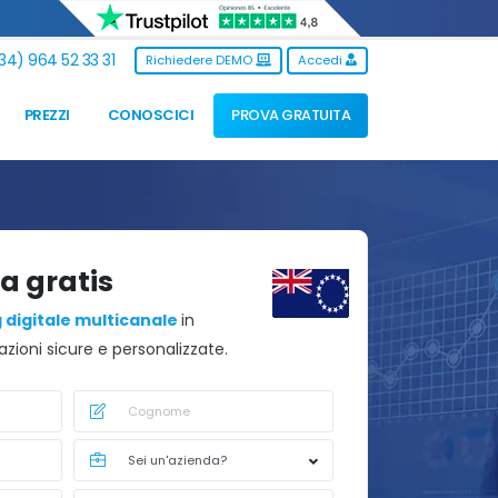
34) 964 52 33 31
Richiedere DEMO
Accedi
PREZZI
CONOSCICI
PROVA GRATUITA
a gratis
 digitale multicanale
in
ioni sicure e personalizzate.