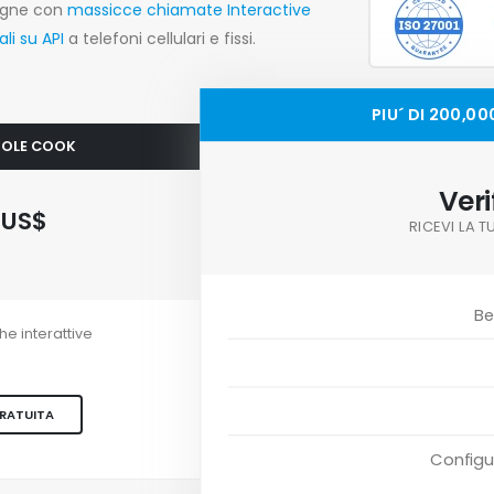
agne con
massicce chiamate Interactive
li su API
a telefoni cellulari e fissi.
PIU´ DI 200,0
ISOLE COOK
Veri
1
US$
RICEVI LA 
Be
e interattive
GRATUITA
Configu