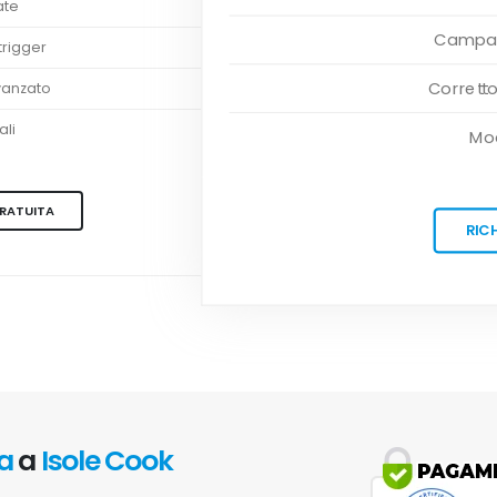
ate
Campag
rigger
Corretto
vanzato
ali
Mod
GRATUITA
RIC
va
a
Isole Cook