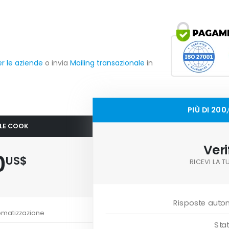
er le aziende
o invia
Mailing transazionale
in
PIÙ DI 20
OLE COOK
Veri
0
US$
RICEVI LA 
Risposte auto
omatizzazione
Stat