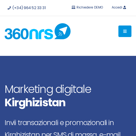
Provalo
gratis senza impegno.
API e integrazioni disponibili.
(+34) 964 52 33 31
Richiedere DEMO
Accedi
Marketing digitale
Kirghizistan
Invii transazionali e promozionali in
Kirghizistan per SMS di massa, e-mail