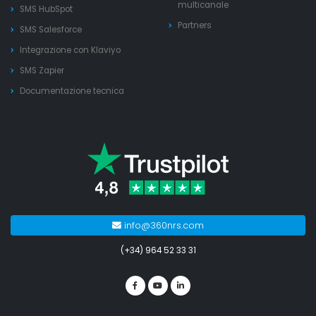
multicanale
SMS HubSpot
Partners
SMS Salesforce
Integrazione con Klaviyo
SMS Zapier
Documentazione tecnica
info@360nrs.com
(+34) 964 52 33 31