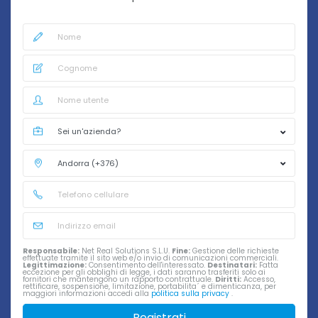
Responsabile:
Net Real Solutions S.L.U.
Fine:
Gestione delle richieste
effettuate tramite il sito web e/o invio di comunicazioni commerciali.
Legittimazione:
Consentimento dell'interessato.
Destinatari:
Fatta
eccezione per gli obblighi di legge, i dati saranno trasferiti solo ai
fornitori che mantengono un rapporto contrattuale.
Diritti:
Accesso,
rettificare, sospensione, limitazione, portabilita´ e dimenticanza, per
maggiori informazioni accedi alla
politica sulla privacy
.
Registrati