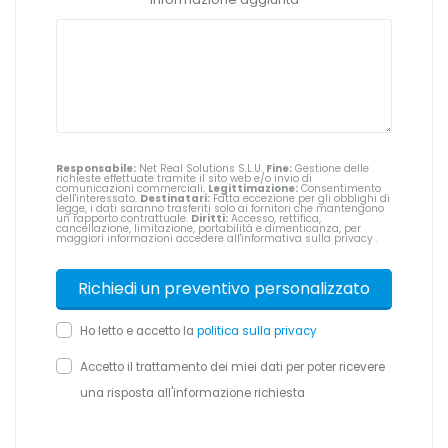
Responsabile:
Net Real Solutions S.L.U.
Fine:
Gestione delle
richieste effettuate tramite il sito web e/o invio di
comunicazioni commerciali.
Legittimazione:
Consentimento
dell'interessato.
Destinatari:
Fatta eccezione per gli obblighi di
legge, i dati saranno trasferiti solo ai fornitori che mantengono
un rapporto contrattuale.
Diritti:
Accesso, rettifica,
cancellazione, limitazione, portabilità e dimenticanza, per
maggiori informazioni accedere all'informativa sulla privacy
.
Ho letto e accetto la
politica sulla privacy
Accetto il trattamento dei miei dati per poter ricevere
una risposta all'informazione richiesta