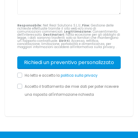
Responsabile:
Net Real Solutions S.L.U.
Fine:
Gestione delle
richieste effettuate tramite il sito web e/o invio di
comunicazioni commerciali.
Legittimazione:
Consentimento
dell'interessato.
Destinatari:
Fatta eccezione per gli obblighi di
legge, i dati saranno trasferiti solo ai fornitori che mantengono
un rapporto contrattuale.
Diritti:
Accesso, rettifica,
cancellazione, limitazione, portabilità e dimenticanza, per
maggiori informazioni accedere all'informativa sulla privacy
.
Ho letto e accetto la
politica sulla privacy
Accetto il trattamento dei miei dati per poter ricevere
una risposta all'informazione richiesta