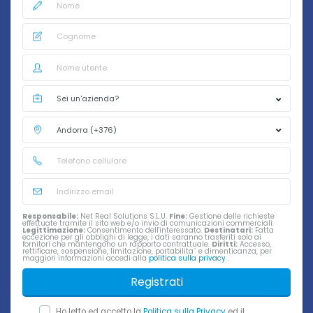
Responsabile:
Net Real Solutions S.L.U.
Fine:
Gestione delle richieste
effettuate tramite il sito web e/o invio di comunicazioni commerciali.
Legittimazione:
Consentimento dell'interessato.
Destinatari:
Fatta
eccezione per gli obblighi di legge, i dati saranno trasferiti solo ai
fornitori che mantengono un rapporto contrattuale.
Diritti:
Accesso,
rettificare, sospensione, limitazione, portabilita´ e dimenticanza, per
maggiori informazioni accedi alla
politica sulla privacy
.
Registrati
Ho letto ed accetto la
Politica sulla Privacy
ed il