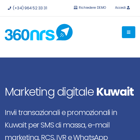
Provalo
gratis senza impegno.
API e integrazioni disponibili.
(+34) 964 52 33 31
Richiedere DEMO
Accedi
Marketing digitale
Kuwait
Invii transazionali e promozionali in
Kuwait per SMS di massa, e-mail
marketing, RCS, IVR e WhatsApp