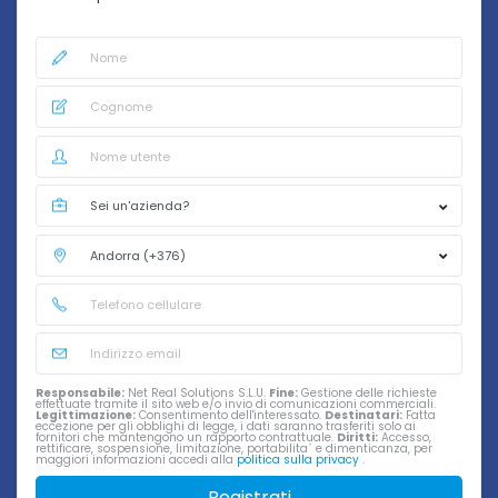
Responsabile:
Net Real Solutions S.L.U.
Fine:
Gestione delle richieste
effettuate tramite il sito web e/o invio di comunicazioni commerciali.
Legittimazione:
Consentimento dell'interessato.
Destinatari:
Fatta
eccezione per gli obblighi di legge, i dati saranno trasferiti solo ai
fornitori che mantengono un rapporto contrattuale.
Diritti:
Accesso,
rettificare, sospensione, limitazione, portabilita´ e dimenticanza, per
maggiori informazioni accedi alla
politica sulla privacy
.
Registrati