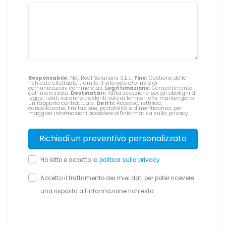
Responsabile:
Net Real Solutions S.L.U.
Fine:
Gestione delle
richieste effettuate tramite il sito web e/o invio di
comunicazioni commerciali.
Legittimazione:
Consentimento
dell'interessato.
Destinatari:
Fatta eccezione per gli obblighi di
legge, i dati saranno trasferiti solo ai fornitori che mantengono
un rapporto contrattuale.
Diritti:
Accesso, rettifica,
cancellazione, limitazione, portabilità e dimenticanza, per
maggiori informazioni accedere all'informativa sulla privacy
.
Ho letto e accetto la
politica sulla privacy
Accetto il trattamento dei miei dati per poter ricevere
una risposta all'informazione richiesta