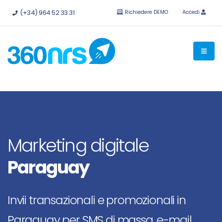
Provalo
gratis senza impegno.
API e integrazioni disponibili.
(+34) 964 52 33 31
Richiedere DEMO
Accedi
Marketing digitale
Paraguay
Invii transazionali e promozionali in
Paraguay per SMS di massa, e-mail