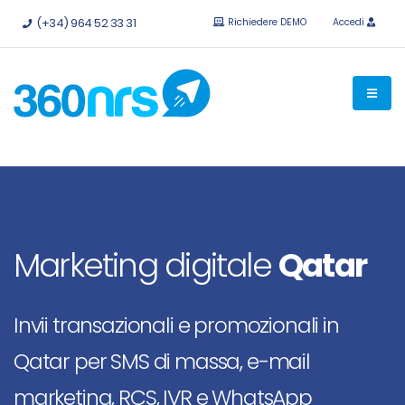
Provalo
gratis senza impegno.
API e integrazioni disponibili.
(+34) 964 52 33 31
Richiedere DEMO
Accedi
Marketing digitale
Qatar
Invii transazionali e promozionali in
Qatar per SMS di massa, e-mail
marketing, RCS, IVR e WhatsApp