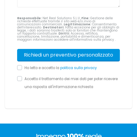
Responsabile:
Net Real Solutions S.L.U.
Fine:
Gestione delle
richieste effettuate tramite il sito web e/o invio di
comunicazioni commerciali.
Legittimazione:
Consentimento
dell'interessato.
Destinatari:
Fatta eccezione per gli obblighi di
legge, i dati saranno trasferiti solo ai fornitori che mantengono
un rapporto contrattuale.
Diritti:
Accesso, rettifica,
cancellazione, limitazione, portabilità e dimenticanza, per
maggiori informazioni accedere all'informativa sulla privacy
.
Ho letto e accetto la
politica sulla privacy
Accetto il trattamento dei miei dati per poter ricevere
una risposta all'informazione richiesta
Impegno
100%
reale