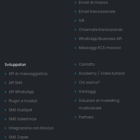
Email di massa
Email transazionale
IVR
Chiamate transazionali
WhatsApp Business API
Messaggi RCS massivi
Contatto
Sviluppatori
Academy
/
Video tutorial
API di messaggistica
Chi siamo?
API SMS
Vantaggi
API WhatsApp
Soluzioni di marketing
Plugin e moduli
multicanale
SMS HubSpot
Partners
SMS Salesforce
Integrazione con Klaviyo
SMS Zapier