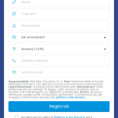
Responsabile:
Net Real Solutions S.L.U.
Fine:
Gestione delle richieste
effettuate tramite il sito web e/o invio di comunicazioni commerciali.
Legittimazione:
Consentimento dell'interessato.
Destinatari:
Fatta
eccezione per gli obblighi di legge, i dati saranno trasferiti solo ai
fornitori che mantengono un rapporto contrattuale.
Diritti:
Accesso,
rettificare, sospensione, limitazione, portabilita´ e dimenticanza, per
maggiori informazioni accedi alla
politica sulla privacy
.
Registrati
Ho letto ed accetto la
Politica sulla Privacy
ed il