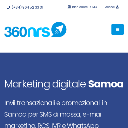
Provalo
gratis senza impegno.
API e integrazioni disponibili.
(+34) 964 52 33 31
Richiedere DEMO
Accedi
Marketing digitale
Samoa
Invii transazionali e promozionali in
Samoa per SMS di massa, e-mail
marketing, RCS, IVR e WhatsApp