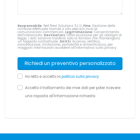
Responsabile:
Net Real Solutions S.L.U.
Fine:
Gestione delle
richieste effettuate tramite il sito web e/o invio di
comunicazioni commerciali.
Legittimazione:
Consentimento
dell'interessato.
Destinatari:
Fatta eccezione per gli obblighi di
legge, i dati saranno trasferiti solo ai fornitori che mantengono
un rapporto contrattuale.
Diritti:
Accesso, rettifica,
cancellazione, limitazione, portabilità e dimenticanza, per
maggiori informazioni accedere all'informativa sulla privacy
.
Ho letto e accetto la
politica sulla privacy
Accetto il trattamento dei miei dati per poter ricevere
una risposta all'informazione richiesta