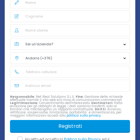
Responsabile:
Net Real Solutions S.L.U.
Fine:
Gestione delle richieste
effettuate tramite il sito web e/o invio di comunicazioni commerciali.
Legittimazione:
Consentimento dell'interessato.
Destinatari:
Fatta
eccezione per gli obblighi di legge, i dati saranno trasferiti solo ai
fornitori che mantengono un rapporto contrattuale.
Diritti:
Accesso,
rettificare, sospensione, limitazione, portabilita´ e dimenticanza, per
maggiori informazioni accedi alla
politica sulla privacy
.
Registrati
Ho letto ed accetto la
Politica sulla Privacy
ed il