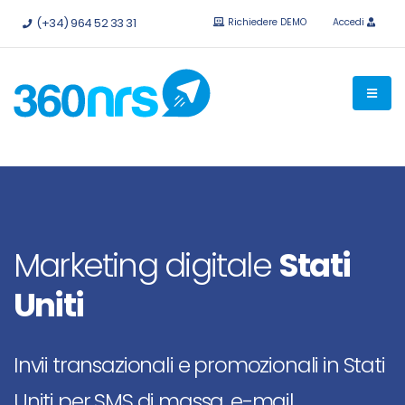
Provalo
gratis senza impegno.
API e integrazioni disponibili.
(+34) 964 52 33 31
Richiedere DEMO
Accedi
Marketing digitale
Stati
Uniti
Invii transazionali e promozionali in Stati
Uniti per SMS di massa, e-mail