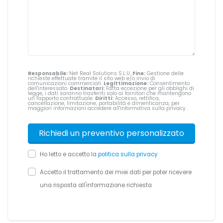
Responsabile:
Net Real Solutions S.L.U.
Fine:
Gestione delle
richieste effettuate tramite il sito web e/o invio di
comunicazioni commerciali.
Legittimazione:
Consentimento
dell'interessato.
Destinatari:
Fatta eccezione per gli obblighi di
legge, i dati saranno trasferiti solo ai fornitori che mantengono
un rapporto contrattuale.
Diritti:
Accesso, rettifica,
cancellazione, limitazione, portabilità e dimenticanza, per
maggiori informazioni accedere all'informativa sulla privacy
.
Ho letto e accetto la
politica sulla privacy
Accetto il trattamento dei miei dati per poter ricevere
una risposta all'informazione richiesta