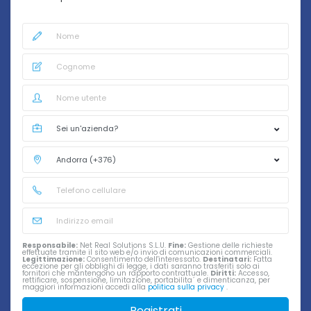
Responsabile:
Net Real Solutions S.L.U.
Fine:
Gestione delle richieste
effettuate tramite il sito web e/o invio di comunicazioni commerciali.
Legittimazione:
Consentimento dell'interessato.
Destinatari:
Fatta
eccezione per gli obblighi di legge, i dati saranno trasferiti solo ai
fornitori che mantengono un rapporto contrattuale.
Diritti:
Accesso,
rettificare, sospensione, limitazione, portabilita´ e dimenticanza, per
maggiori informazioni accedi alla
politica sulla privacy
.
Registrati