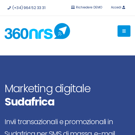
Provalo
gratis senza impegno.
API e integrazioni disponibili.
(+34) 964 52 33 31
Richiedere DEMO
Accedi
Marketing digitale
Sudafrica
Invii transazionali e promozionali in
Sudafrica per SMS di massa, e-mail