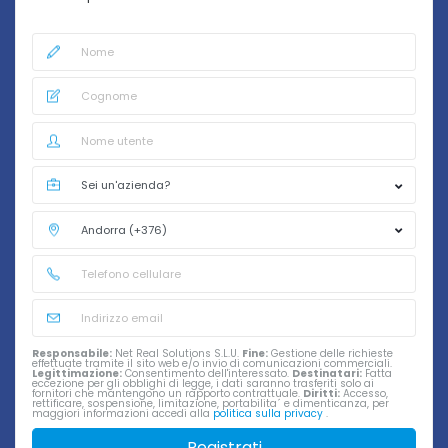
Responsabile:
Net Real Solutions S.L.U.
Fine:
Gestione delle richieste
effettuate tramite il sito web e/o invio di comunicazioni commerciali.
Legittimazione:
Consentimento dell'interessato.
Destinatari:
Fatta
eccezione per gli obblighi di legge, i dati saranno trasferiti solo ai
fornitori che mantengono un rapporto contrattuale.
Diritti:
Accesso,
rettificare, sospensione, limitazione, portabilita´ e dimenticanza, per
maggiori informazioni accedi alla
politica sulla privacy
.
Registrati