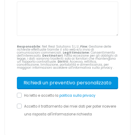
Responsabile:
Net Real Solutions S.L.U.
Fine:
Gestione delle
richieste effettuate tramite il sito web e/o invio di
comunicazioni commerciali.
Legittimazione:
Consentimento
dell'interessato.
Destinatari:
Fatta eccezione per gli obblighi di
legge, i dati saranno trasferiti solo ai fornitori che mantengono
un rapporto contrattuale.
Diritti:
Accesso, rettifica,
cancellazione, limitazione, portabilità e dimenticanza, per
maggiori informazioni accedere all'informativa sulla privacy
.
Ho letto e accetto la
politica sulla privacy
Accetto il trattamento dei miei dati per poter ricevere
una risposta all'informazione richiesta