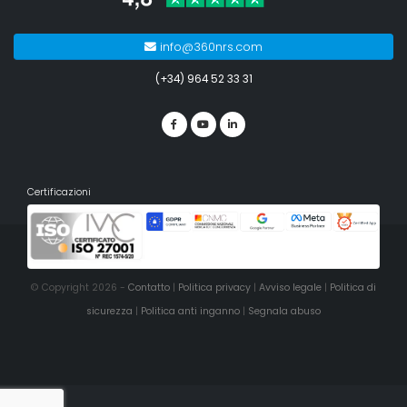
info@360nrs.com
(+34) 964 52 33 31
Certificazioni
© Copyright 2026 -
Contatto
|
Politica privacy
|
Avviso legale
|
Politica di
sicurezza
|
Politica anti inganno
|
Segnala abuso