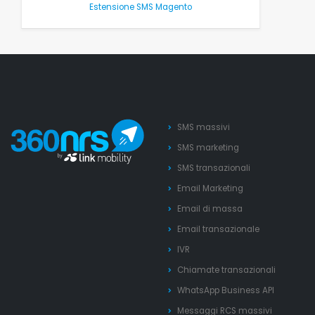
Estensione SMS Magento
SMS massivi
SMS marketing
SMS transazionali
Email Marketing
Email di massa
Email transazionale
IVR
Chiamate transazionali
WhatsApp Business API
Messaggi RCS massivi