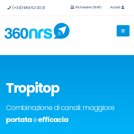
Provalo
gratis senza impegno.
API e integrazioni disponibili.
(+34) 964 52 33 31
Richiedere DEMO
Accedi
Tropitop
Combinazione di canali: maggiore
portata
e
efficacia