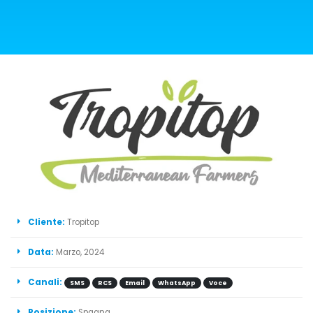
Cliente:
Tropitop
Data:
Marzo, 2024
Canali:
SMS
RCS
Email
WhatsApp
Voce
Posizione:
Spagna