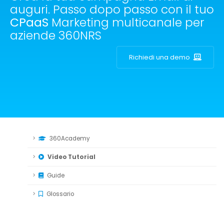
auguri. Passo dopo passo con il tuo
CPaaS
Marketing multicanale per
aziende 360NRS
Richiedi una demo
360Academy
Video Tutorial
Guide
Glossario