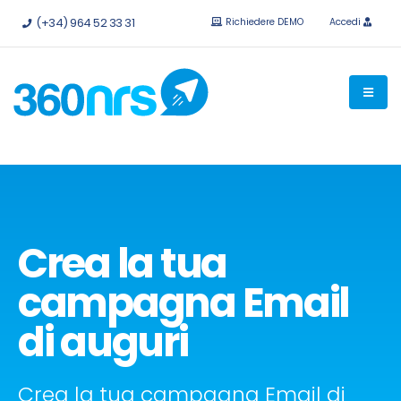
Provalo
gratis senza impegno.
API e integrazioni disponibili.
(+34) 964 52 33 31
Richiedere DEMO
Accedi
Crea la tua
campagna Email
di auguri
Crea la tua campagna Email di