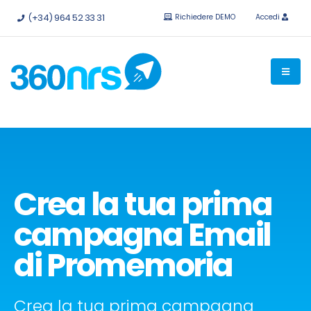
Provalo
gratis senza impegno.
API e integrazioni disponibili.
(+34) 964 52 33 31
Richiedere DEMO
Accedi
Crea la tua prima
campagna Email
di Promemoria
Crea la tua prima campagna